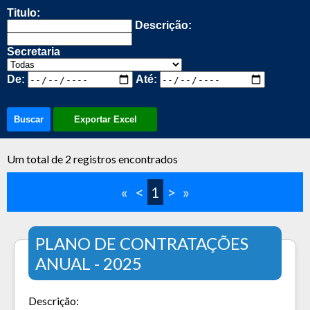
Titulo:
Descrição:
Secretaria
De:
Até:
Buscar
Exportar Excel
Um total de 2 registros encontrados
«
<
1
>
»
PLANO DE CONTRATAÇÕES
ANUAL - 2025
Descrição: