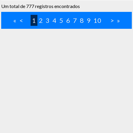
Um total de 777 registros encontrados
«
<
1
2
3
4
5
6
7
8
9
10
>
»