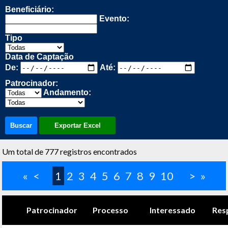
Beneficiário:
Evento:
Tipo
Data de Captação
De:
Até:
Patrocinador:
Andamento:
Buscar
Exportar Excel
Um total de 777 registros encontrados
«
<
1
2
3
4
5
6
7
8
9
10
>
»
Patrocinador
Processo
Interessado
Res