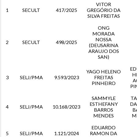
VITOR
1
SECULT
417/2025
GREGÓRIO DA
SILVA FREITAS
ONG
MORADA
NOSSA
2
SECULT
498/2025
(DEUSARINA
ARAUJO DOS
SAN)
ED
YAGO HELENO
H
3
SELJ/PMA
9.593/2023
FREITAS
A
PINHEIRO
PI
SAMMYLE
T
ESTHEFANY
DA
4
SELJ/PMA
10.168/2023
BARROS
B
MENDES
M
EDUARDO
5
SELJ/PMA
1.121/2024
RAMON DA