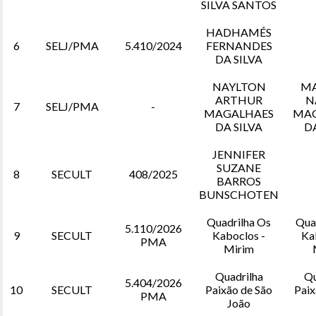
SILVA SANTOS
HADHAMÉS
6
SELJ/PMA
5.410/2024
FERNANDES
DA SILVA
NAYLTON
MA
ARTHUR
N
7
SELJ/PMA
-
MAGALHAES
MAG
DA SILVA
DA
JENNIFER
SUZANE
8
SECULT
408/2025
BARROS
BUNSCHOTEN
Quadrilha Os
Qua
5.110/2026
9
SECULT
Kaboclos -
Ka
PMA
Mirim
Quadrilha
Qu
5.404/2026
10
SECULT
Paixão de São
Paix
PMA
João